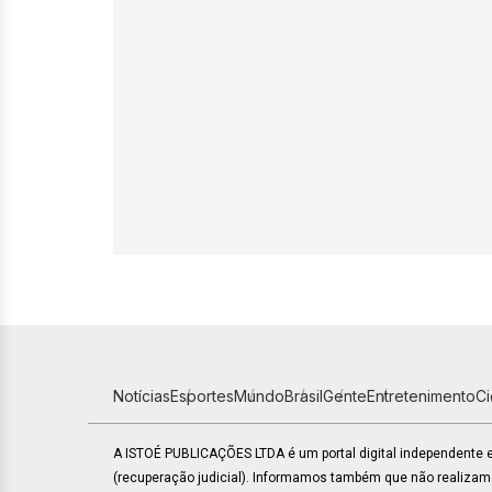
Notícias
Esportes
Mundo
Brasil
Gente
Entretenimento
C
A ISTOÉ PUBLICAÇÕES LTDA é um portal digital independente
(recuperação judicial). Informamos também que não realiza