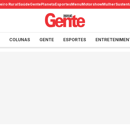
eiro Rural
Saúde
Gente
Planeta
Esportes
Menu
Motorshow
Mulher
Sustent
COLUNAS
GENTE
ESPORTES
ENTRETENIMEN