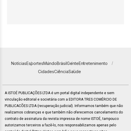
Notícias
Esportes
Mundo
Brasil
Gente
Entretenimento
Cidades
Ciência
Saúde
A ISTOÉ PUBLICAÇÕES LTDA é um portal digital independente e sem
vinculação editorial e societária com a EDITORA TRES COMÉRCIO DE
PUBLICACÕES LTDA (recuperação judicial). Informamos também que não
realizamos cobranças e que também não oferecemos cancelamento do
contrato de assinatura da revista impressa de nome ISTOÉ, tampouco
autorizamos terceiros a fazê-lo, nos responsabilizamos apenas pelo