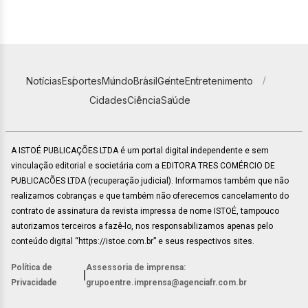
Notícias
Esportes
Mundo
Brasil
Gente
Entretenimento
Cidades
Ciência
Saúde
A ISTOÉ PUBLICAÇÕES LTDA é um portal digital independente e sem
vinculação editorial e societária com a EDITORA TRES COMÉRCIO DE
PUBLICACÕES LTDA (recuperação judicial). Informamos também que não
realizamos cobranças e que também não oferecemos cancelamento do
contrato de assinatura da revista impressa de nome ISTOÉ, tampouco
autorizamos terceiros a fazê-lo, nos responsabilizamos apenas pelo
conteúdo digital “https://istoe.com.br” e seus respectivos sites.
Política de
Assessoria de imprensa:
|
Privacidade
grupoentre.imprensa@agenciafr.com.br