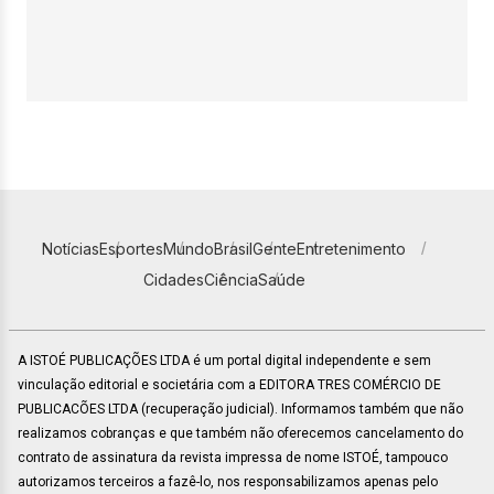
Notícias
Esportes
Mundo
Brasil
Gente
Entretenimento
Cidades
Ciência
Saúde
A ISTOÉ PUBLICAÇÕES LTDA é um portal digital independente e sem
vinculação editorial e societária com a EDITORA TRES COMÉRCIO DE
PUBLICACÕES LTDA (recuperação judicial). Informamos também que não
realizamos cobranças e que também não oferecemos cancelamento do
contrato de assinatura da revista impressa de nome ISTOÉ, tampouco
autorizamos terceiros a fazê-lo, nos responsabilizamos apenas pelo