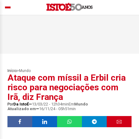
Início
>
Mundo
Ataque com míssil a Erbil cria
risco para negociações com
Irã, diz França
Por
Da IstoÉ
13/03/22 - 12h34min
Em
Mundo
Atualizado em
16/11/24 - 05h51min