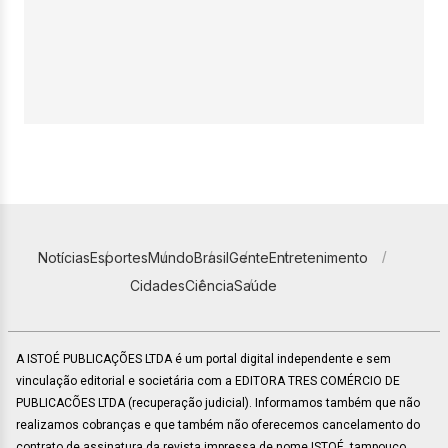
Notícias
Esportes
Mundo
Brasil
Gente
Entretenimento
Cidades
Ciência
Saúde
A ISTOÉ PUBLICAÇÕES LTDA é um portal digital independente e sem
vinculação editorial e societária com a EDITORA TRES COMÉRCIO DE
PUBLICACÕES LTDA (recuperação judicial). Informamos também que não
realizamos cobranças e que também não oferecemos cancelamento do
contrato de assinatura da revista impressa de nome ISTOÉ, tampouco