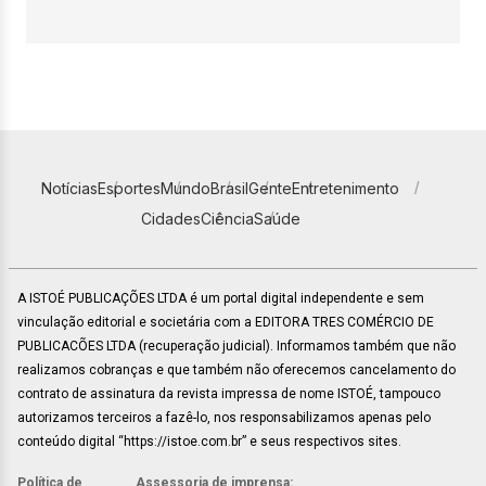
Notícias
Esportes
Mundo
Brasil
Gente
Entretenimento
Cidades
Ciência
Saúde
A ISTOÉ PUBLICAÇÕES LTDA é um portal digital independente e sem
vinculação editorial e societária com a EDITORA TRES COMÉRCIO DE
PUBLICACÕES LTDA (recuperação judicial). Informamos também que não
realizamos cobranças e que também não oferecemos cancelamento do
contrato de assinatura da revista impressa de nome ISTOÉ, tampouco
autorizamos terceiros a fazê-lo, nos responsabilizamos apenas pelo
conteúdo digital “https://istoe.com.br” e seus respectivos sites.
Política de
Assessoria de imprensa: