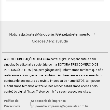
Notícias
Esportes
Mundo
Brasil
Gente
Entretenimento
Cidades
Ciência
Saúde
A ISTOÉ PUBLICAÇÕES LTDA é um portal digital independente e sem
vinculação editorial e societária com a EDITORA TRES COMÉRCIO DE
PUBLICACÕES LTDA (recuperação judicial). Informamos também que não
realizamos cobranças e que também não oferecemos cancelamento do
contrato de assinatura da revista impressa de nome ISTOÉ, tampouco
autorizamos terceiros a fazê-lo, nos responsabilizamos apenas pelo
conteúdo digital “https://istoe.com.br” e seus respectivos sites.
Política de
Assessoria de imprensa:
|
Privacidade
grupoentre.imprensa@agenciafr.com.br