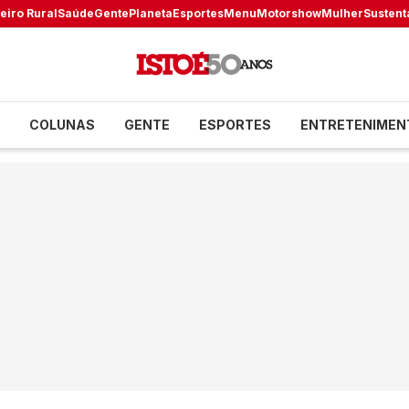
eiro Rural
Saúde
Gente
Planeta
Esportes
Menu
Motorshow
Mulher
Sustent
COLUNAS
GENTE
ESPORTES
ENTRETENIMEN