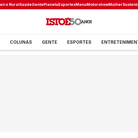
eiro Rural
Saúde
Gente
Planeta
Esportes
Menu
Motorshow
Mulher
Sustent
COLUNAS
GENTE
ESPORTES
ENTRETENIMEN