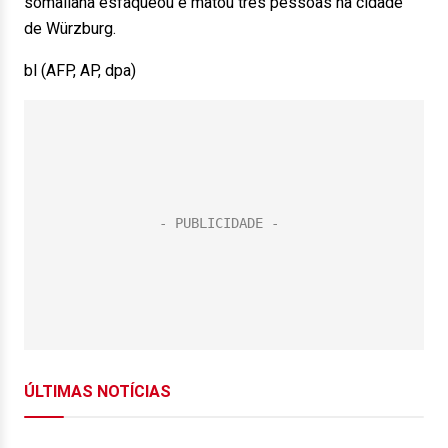
somaliana esfaqueou e matou três pessoas na cidade
de Würzburg.
bl (AFP, AP, dpa)