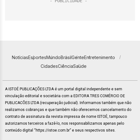
Notícias
Esportes
Mundo
Brasil
Gente
Entretenimento
Cidades
Ciência
Saúde
A ISTOÉ PUBLICAÇÕES LTDA é um portal digital independente e sem
vinculação editorial e societária com a EDITORA TRES COMÉRCIO DE
PUBLICACÕES LTDA (recuperação judicial). Informamos também que não
realizamos cobranças e que também não oferecemos cancelamento do
contrato de assinatura da revista impressa de nome ISTOÉ, tampouco
autorizamos terceiros a fazê-lo, nos responsabilizamos apenas pelo
conteúdo digital “https://istoe.com.br” e seus respectivos sites.