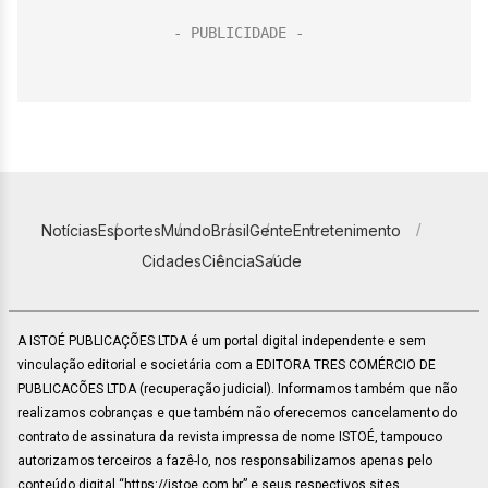
Notícias
Esportes
Mundo
Brasil
Gente
Entretenimento
Cidades
Ciência
Saúde
A ISTOÉ PUBLICAÇÕES LTDA é um portal digital independente e sem
vinculação editorial e societária com a EDITORA TRES COMÉRCIO DE
PUBLICACÕES LTDA (recuperação judicial). Informamos também que não
realizamos cobranças e que também não oferecemos cancelamento do
contrato de assinatura da revista impressa de nome ISTOÉ, tampouco
autorizamos terceiros a fazê-lo, nos responsabilizamos apenas pelo
conteúdo digital “https://istoe.com.br” e seus respectivos sites.