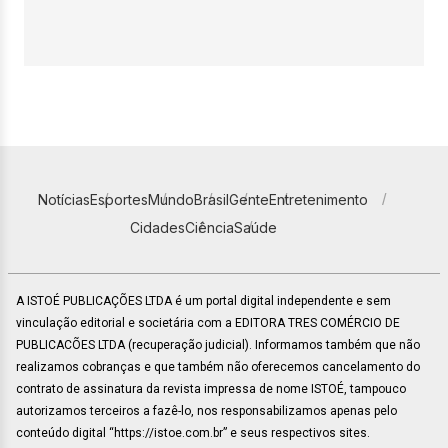
Notícias
Esportes
Mundo
Brasil
Gente
Entretenimento
Cidades
Ciência
Saúde
A ISTOÉ PUBLICAÇÕES LTDA é um portal digital independente e sem
vinculação editorial e societária com a EDITORA TRES COMÉRCIO DE
PUBLICACÕES LTDA (recuperação judicial). Informamos também que não
realizamos cobranças e que também não oferecemos cancelamento do
contrato de assinatura da revista impressa de nome ISTOÉ, tampouco
autorizamos terceiros a fazê-lo, nos responsabilizamos apenas pelo
conteúdo digital “https://istoe.com.br” e seus respectivos sites.