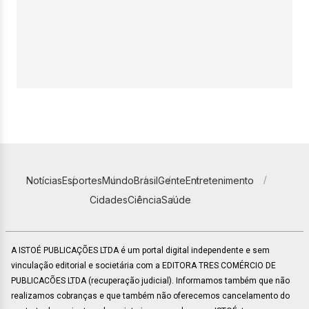
Notícias
Esportes
Mundo
Brasil
Gente
Entretenimento
Cidades
Ciência
Saúde
A ISTOÉ PUBLICAÇÕES LTDA é um portal digital independente e sem
vinculação editorial e societária com a EDITORA TRES COMÉRCIO DE
PUBLICACÕES LTDA (recuperação judicial). Informamos também que não
realizamos cobranças e que também não oferecemos cancelamento do