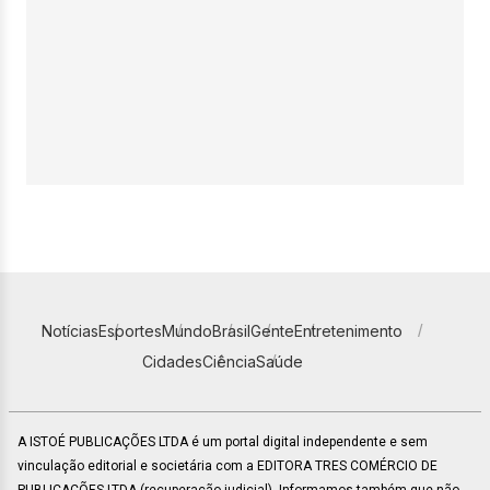
Notícias
Esportes
Mundo
Brasil
Gente
Entretenimento
Cidades
Ciência
Saúde
A ISTOÉ PUBLICAÇÕES LTDA é um portal digital independente e sem
vinculação editorial e societária com a EDITORA TRES COMÉRCIO DE
PUBLICACÕES LTDA (recuperação judicial). Informamos também que não