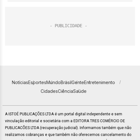
Notícias
Esportes
Mundo
Brasil
Gente
Entretenimento
Cidades
Ciência
Saúde
A ISTOÉ PUBLICAÇÕES LTDA é um portal digital independente e sem
vinculação editorial e societária com a EDITORA TRES COMÉRCIO DE
PUBLICACÕES LTDA (recuperação judicial). Informamos também que não
realizamos cobranças e que também não oferecemos cancelamento do