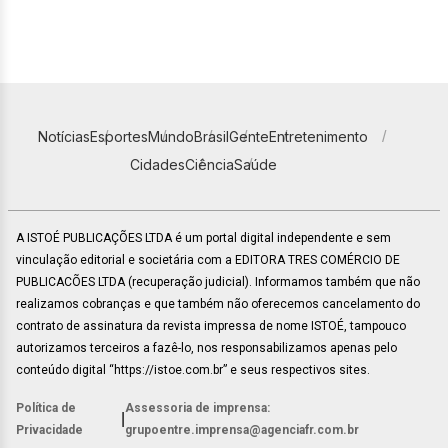
Notícias
Esportes
Mundo
Brasil
Gente
Entretenimento
Cidades
Ciência
Saúde
A ISTOÉ PUBLICAÇÕES LTDA é um portal digital independente e sem
vinculação editorial e societária com a EDITORA TRES COMÉRCIO DE
PUBLICACÕES LTDA (recuperação judicial). Informamos também que não
realizamos cobranças e que também não oferecemos cancelamento do
contrato de assinatura da revista impressa de nome ISTOÉ, tampouco
autorizamos terceiros a fazê-lo, nos responsabilizamos apenas pelo
conteúdo digital “https://istoe.com.br” e seus respectivos sites.
Política de
Assessoria de imprensa:
|
Privacidade
grupoentre.imprensa@agenciafr.com.br