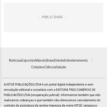
Notícias
Esportes
Mundo
Brasil
Gente
Entretenimento
Cidades
Ciência
Saúde
A ISTOÉ PUBLICAÇÕES LTDA é um portal digital independente e sem
vinculação editorial e societária com a EDITORA TRES COMÉRCIO DE
PUBLICACÕES LTDA (recuperação judicial). Informamos também que não
realizamos cobranças e que também não oferecemos cancelamento do
contrato de assinatura da revista impressa de nome ISTOÉ, tampouco