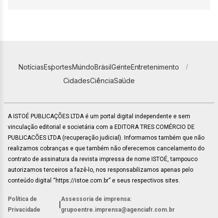
Notícias
Esportes
Mundo
Brasil
Gente
Entretenimento
Cidades
Ciência
Saúde
A ISTOÉ PUBLICAÇÕES LTDA é um portal digital independente e sem
vinculação editorial e societária com a EDITORA TRES COMÉRCIO DE
PUBLICACÕES LTDA (recuperação judicial). Informamos também que não
realizamos cobranças e que também não oferecemos cancelamento do
contrato de assinatura da revista impressa de nome ISTOÉ, tampouco
autorizamos terceiros a fazê-lo, nos responsabilizamos apenas pelo
conteúdo digital “https://istoe.com.br” e seus respectivos sites.
Política de
Assessoria de imprensa:
|
Privacidade
grupoentre.imprensa@agenciafr.com.br