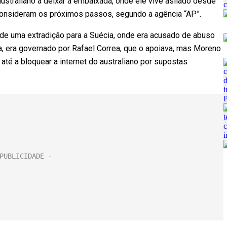
ustraliano a deixar a embaixada, onde ele vive asilado desde
 consideram os próximos passos, segundo a agência “AP”.
de uma extradição para a Suécia, onde era acusado de abuso
ca, era governado por Rafael Correa, que o apoiava, mas Moreno
té a bloquear a internet do australiano por supostas