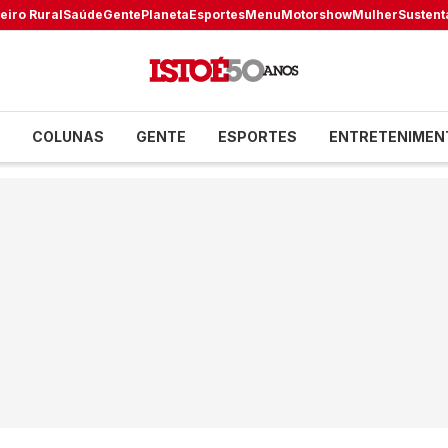
eiro Rural
Saúde
Gente
Planeta
Esportes
Menu
Motorshow
Mulher
Sustent
COLUNAS
GENTE
ESPORTES
ENTRETENIMEN