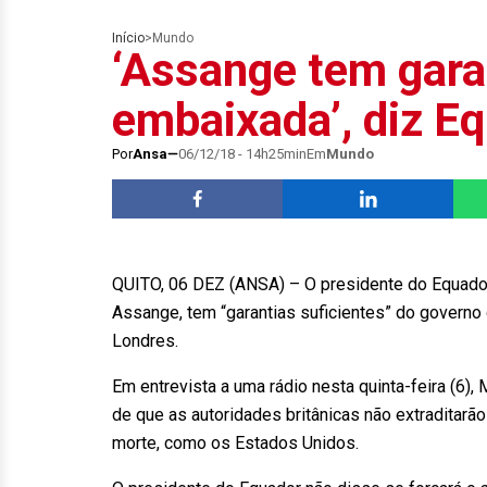
Início
>
Mundo
‘Assange tem gara
embaixada’, diz E
Por
Ansa
06/12/18 - 14h25min
Em
Mundo
QUITO, 06 DEZ (ANSA) – O presidente do Equador,
Assange, tem “garantias suficientes” do governo 
Londres.
Em entrevista a uma rádio nesta quinta-feira (6),
de que as autoridades britânicas não extraditar
morte, como os Estados Unidos.