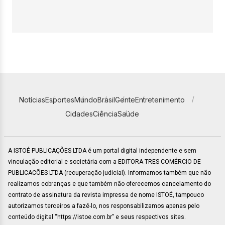
Notícias
Esportes
Mundo
Brasil
Gente
Entretenimento
Cidades
Ciência
Saúde
A ISTOÉ PUBLICAÇÕES LTDA é um portal digital independente e sem
vinculação editorial e societária com a EDITORA TRES COMÉRCIO DE
PUBLICACÕES LTDA (recuperação judicial). Informamos também que não
realizamos cobranças e que também não oferecemos cancelamento do
contrato de assinatura da revista impressa de nome ISTOÉ, tampouco
autorizamos terceiros a fazê-lo, nos responsabilizamos apenas pelo
conteúdo digital “https://istoe.com.br” e seus respectivos sites.