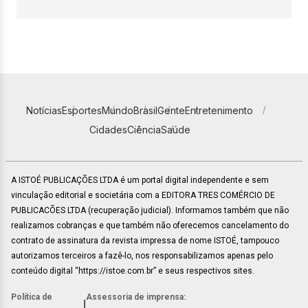
Notícias
Esportes
Mundo
Brasil
Gente
Entretenimento
Cidades
Ciência
Saúde
A ISTOÉ PUBLICAÇÕES LTDA é um portal digital independente e sem
vinculação editorial e societária com a EDITORA TRES COMÉRCIO DE
PUBLICACÕES LTDA (recuperação judicial). Informamos também que não
realizamos cobranças e que também não oferecemos cancelamento do
contrato de assinatura da revista impressa de nome ISTOÉ, tampouco
autorizamos terceiros a fazê-lo, nos responsabilizamos apenas pelo
conteúdo digital “https://istoe.com.br” e seus respectivos sites.
Política de
Assessoria de imprensa:
|