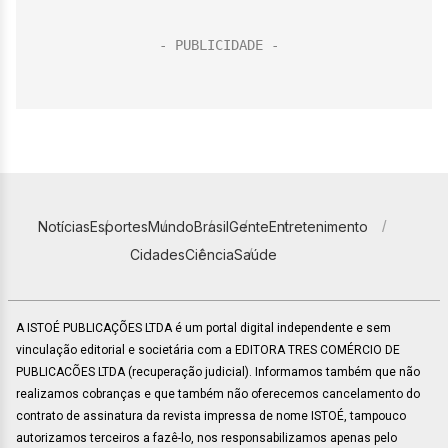
Notícias
Esportes
Mundo
Brasil
Gente
Entretenimento
Cidades
Ciência
Saúde
A ISTOÉ PUBLICAÇÕES LTDA é um portal digital independente e sem
vinculação editorial e societária com a EDITORA TRES COMÉRCIO DE
PUBLICACÕES LTDA (recuperação judicial). Informamos também que não
realizamos cobranças e que também não oferecemos cancelamento do
contrato de assinatura da revista impressa de nome ISTOÉ, tampouco
autorizamos terceiros a fazê-lo, nos responsabilizamos apenas pelo