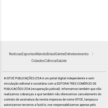
Notícias
Esportes
Mundo
Brasil
Gente
Entretenimento
Cidades
Ciência
Saúde
A ISTOÉ PUBLICAÇÕES LTDA é um portal digital independente e sem
vinculação editorial e societária com a EDITORA TRES COMÉRCIO DE
PUBLICACÕES LTDA (recuperação judicial). Informamos também que não
realizamos cobranças e que também não oferecemos cancelamento do
contrato de assinatura da revista impressa de nome ISTOÉ, tampouco
autorizamos terceiros a fazê-lo, nos responsabilizamos apenas pelo