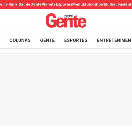
eiro Rural
Saúde
Gente
Planeta
Esportes
Menu
Motorshow
Mulher
Sustent
COLUNAS
GENTE
ESPORTES
ENTRETENIMEN