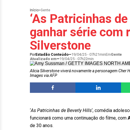
Início
>
Gente
‘As Patricinhas de 
ganhar série com r
Silverstone
Por
Estadão Conteúdo
19/04/25 - 07h21min
Em
Gente
Atualizado em
19/04/25 - 07h22min
Alicia Silverstone viverá novamente a personagem Cher 
Images via AFP
‘
As Patricinhas de Beverly Hills
‘, comédia adolesc
funcionará como uma continuação do filme, com
A
de 30 anos.