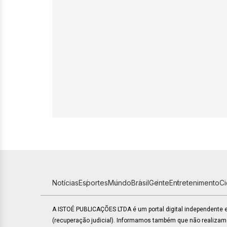
Notícias
Esportes
Mundo
Brasil
Gente
Entretenimento
C
A ISTOÉ PUBLICAÇÕES LTDA é um portal digital independente
(recuperação judicial). Informamos também que não realiza