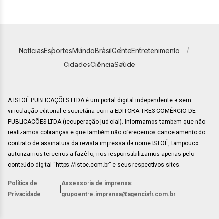
Notícias
Esportes
Mundo
Brasil
Gente
Entretenimento
Cidades
Ciência
Saúde
A ISTOÉ PUBLICAÇÕES LTDA é um portal digital independente e sem
vinculação editorial e societária com a EDITORA TRES COMÉRCIO DE
PUBLICACÕES LTDA (recuperação judicial). Informamos também que não
realizamos cobranças e que também não oferecemos cancelamento do
contrato de assinatura da revista impressa de nome ISTOÉ, tampouco
autorizamos terceiros a fazê-lo, nos responsabilizamos apenas pelo
conteúdo digital “https://istoe.com.br” e seus respectivos sites.
Política de
Assessoria de imprensa:
|
Privacidade
grupoentre.imprensa@agenciafr.com.br