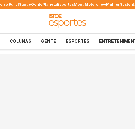
eiro Rural
Saúde
Gente
Planeta
Esportes
Menu
Motorshow
Mulher
Sustent
COLUNAS
GENTE
ESPORTES
ENTRETENIMEN