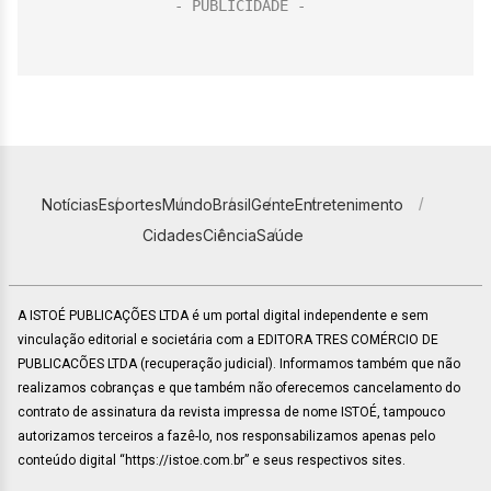
Notícias
Esportes
Mundo
Brasil
Gente
Entretenimento
Cidades
Ciência
Saúde
A ISTOÉ PUBLICAÇÕES LTDA é um portal digital independente e sem
vinculação editorial e societária com a EDITORA TRES COMÉRCIO DE
PUBLICACÕES LTDA (recuperação judicial). Informamos também que não
realizamos cobranças e que também não oferecemos cancelamento do
contrato de assinatura da revista impressa de nome ISTOÉ, tampouco
autorizamos terceiros a fazê-lo, nos responsabilizamos apenas pelo
conteúdo digital “https://istoe.com.br” e seus respectivos sites.