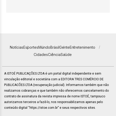
Notícias
Esportes
Mundo
Brasil
Gente
Entretenimento
Cidades
Ciência
Saúde
A ISTOÉ PUBLICAÇÕES LTDA é um portal digital independente e sem
vinculação editorial e societária com a EDITORA TRES COMÉRCIO DE
PUBLICACÕES LTDA (recuperação judicial). Informamos também que não
realizamos cobranças e que também não oferecemos cancelamento do
contrato de assinatura da revista impressa de nome ISTOÉ, tampouco
autorizamos terceiros a fazê-lo, nos responsabilizamos apenas pelo
conteúdo digital “https://istoe.com.br” e seus respectivos sites.