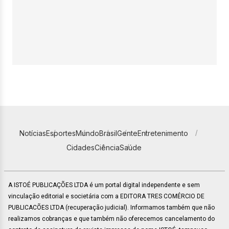
Notícias
Esportes
Mundo
Brasil
Gente
Entretenimento
Cidades
Ciência
Saúde
A ISTOÉ PUBLICAÇÕES LTDA é um portal digital independente e sem
vinculação editorial e societária com a EDITORA TRES COMÉRCIO DE
PUBLICACÕES LTDA (recuperação judicial). Informamos também que não
realizamos cobranças e que também não oferecemos cancelamento do