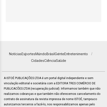
Notícias
Esportes
Mundo
Brasil
Gente
Entretenimento
Cidades
Ciência
Saúde
A ISTOÉ PUBLICAÇÕES LTDA é um portal digital independente e sem
vinculação editorial e societária com a EDITORA TRES COMÉRCIO DE
PUBLICACÕES LTDA (recuperação judicial). Informamos também que não
realizamos cobranças e que também não oferecemos cancelamento do
contrato de assinatura da revista impressa de nome ISTOÉ, tampouco
autorizamos terceiros a fazê-lo, nos responsabilizamos apenas pelo