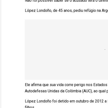
Não foi possível saber se o acusado terá o direit
López Londoño, de 45 anos, pediu refúgio na Arge
Ele afirma que sua vida corre perigo nos Estados
Autodefesas Unidas da Colômbia (AUC), ao qual p
López Londoño foi detido em outubro de 2012 a 
filhos.