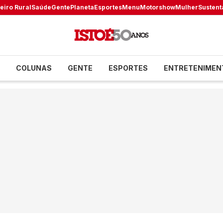
eiro Rural
Saúde
Gente
Planeta
Esportes
Menu
Motorshow
Mulher
Sustent
COLUNAS
GENTE
ESPORTES
ENTRETENIMEN