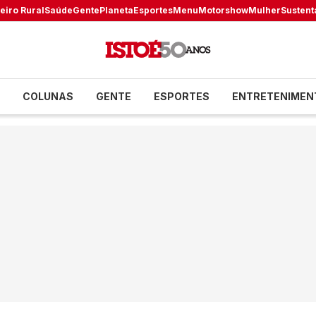
eiro Rural
Saúde
Gente
Planeta
Esportes
Menu
Motorshow
Mulher
Sustent
COLUNAS
GENTE
ESPORTES
ENTRETENIMEN