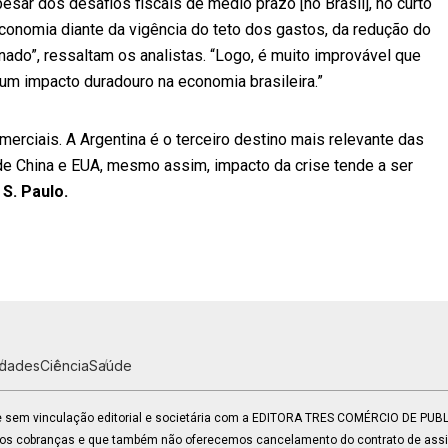
esar dos desafios fiscais de médio prazo [no Brasil], no curto
conomia diante da vigência do teto dos gastos, da redução do
nado”, ressaltam os analistas. “Logo, é muito improvável que
um impacto duradouro na economia brasileira.”
erciais. A Argentina é o terceiro destino mais relevante das
de China e EUA, mesmo assim, impacto da crise tende a ser
S. Paulo.
idades
Ciência
Saúde
 e sem vinculação editorial e societária com a EDITORA TRES COMÉRCIO DE PU
mos cobranças e que também não oferecemos cancelamento do contrato de assin