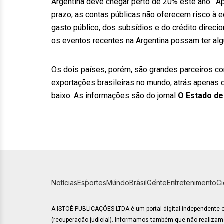
Argentina deve chegar perto de 20% este ano. “Ap
prazo, as contas públicas não oferecem risco à e
gasto público, dos subsídios e do crédito direcio
os eventos recentes na Argentina possam ter alg
Os dois países, porém, são grandes parceiros com
exportações brasileiras no mundo, atrás apenas 
baixo. As informações são do jornal
O Estado de 
Notícias
Esportes
Mundo
Brasil
Gente
Entretenimento
C
A ISTOÉ PUBLICAÇÕES LTDA é um portal digital independente
(recuperação judicial). Informamos também que não realiza