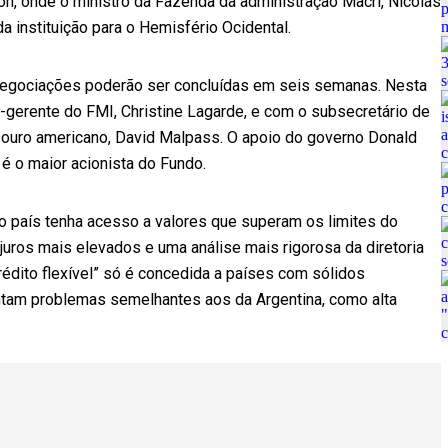
, onde o ministro da Fazenda da administração Macri, Nicolás
da instituição para o Hemisfério Ocidental.
 negociações poderão ser concluídas em seis semanas. Nesta
ra-gerente do FMI, Christine Lagarde, e com o subsecretário de
ouro americano, David Malpass. O apoio do governo Donald
é o maior acionista do Fundo.
o país tenha acesso a valores que superam os limites do
 juros mais elevados e uma análise mais rigorosa da diretoria
rédito flexível” só é concedida a países com sólidos
am problemas semelhantes aos da Argentina, como alta