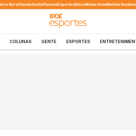
eiro Rural
Saúde
Gente
Planeta
Esportes
Menu
Motorshow
Mulher
Sustent
COLUNAS
GENTE
ESPORTES
ENTRETENIMEN