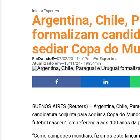
Início
>
Esportes
Argentina, Chile, 
formalizam candid
sediar Copa do M
Por
Da IstoÉ
07/02/23 - 14h17min
Em
Esportes
Atualizado em
15/11/24 - 19h54min
BUENOS AIRES (Reuters) – Argentina, Chile, Para
candidatura conjunta para sediar a Copa do Mund
futebol nasceu”, em referência aos 100 anos da 
“Como campeões mundiais, fizemos este lançame