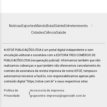
Notícias
Esportes
Mundo
Brasil
Gente
Entretenimento
Cidades
Ciência
Saúde
A ISTOÉ PUBLICAÇÕES LTDA é um portal digital independente e sem
vinculação editorial e societária com a EDITORA TRES COMÉRCIO DE
PUBLICACÕES LTDA (recuperação judicial). Informamos também que não
realizamos cobranças e que também não oferecemos cancelamento do
contrato de assinatura da revista impressa de nome ISTOÉ, tampouco
autorizamos terceiros a fazê-lo, nos responsabilizamos apenas pelo
conteúdo digital “https://istoe.com.br” e seus respectivos sites.
Política de
Assessoria de imprensa:
|
Privacidade
grupoentre.imprensa@agenciafr.com.br