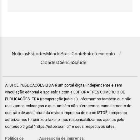
Notícias
Esportes
Mundo
Brasil
Gente
Entretenimento
Cidades
Ciência
Saúde
A ISTOÉ PUBLICAÇÕES LTDA é um portal digital independente e sem
vinculação editorial e societária com a EDITORA TRES COMÉRCIO DE
PUBLICACÕES LTDA (recuperação judicial). Informamos também que não
realizamos cobranças e que também não oferecemos cancelamento do
contrato de assinatura da revista impressa de nome ISTOÉ, tampouco
autorizamos terceiros a fazê-lo, nos responsabilizamos apenas pelo
conteúdo digital “https://istoe.com.br” e seus respectivos sites.
Política de
Assessoria de imprensa: