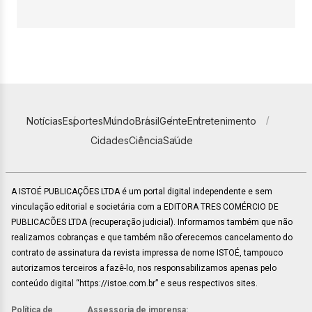
Notícias
Esportes
Mundo
Brasil
Gente
Entretenimento
Cidades
Ciência
Saúde
A ISTOÉ PUBLICAÇÕES LTDA é um portal digital independente e sem
vinculação editorial e societária com a EDITORA TRES COMÉRCIO DE
PUBLICACÕES LTDA (recuperação judicial). Informamos também que não
realizamos cobranças e que também não oferecemos cancelamento do
contrato de assinatura da revista impressa de nome ISTOÉ, tampouco
autorizamos terceiros a fazê-lo, nos responsabilizamos apenas pelo
conteúdo digital “https://istoe.com.br” e seus respectivos sites.
Política de
Assessoria de imprensa: