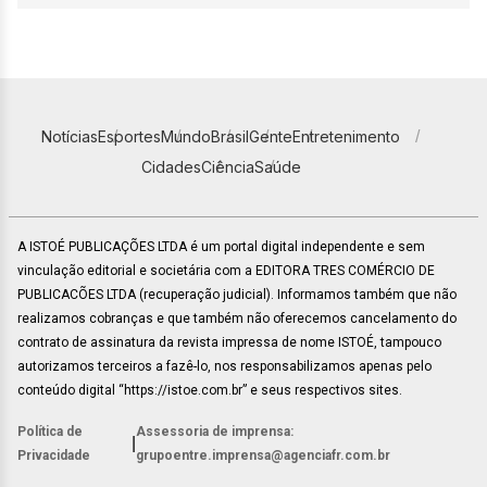
Notícias
Esportes
Mundo
Brasil
Gente
Entretenimento
Cidades
Ciência
Saúde
A ISTOÉ PUBLICAÇÕES LTDA é um portal digital independente e sem
vinculação editorial e societária com a EDITORA TRES COMÉRCIO DE
PUBLICACÕES LTDA (recuperação judicial). Informamos também que não
realizamos cobranças e que também não oferecemos cancelamento do
contrato de assinatura da revista impressa de nome ISTOÉ, tampouco
autorizamos terceiros a fazê-lo, nos responsabilizamos apenas pelo
conteúdo digital “https://istoe.com.br” e seus respectivos sites.
Política de
Assessoria de imprensa:
|
Privacidade
grupoentre.imprensa@agenciafr.com.br