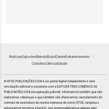
Notícias
Esportes
Mundo
Brasil
Gente
Entretenimento
Cidades
Ciência
Saúde
A ISTOÉ PUBLICAÇÕES LTDA é um portal digital independente e sem
vinculação editorial e societária com a EDITORA TRES COMÉRCIO DE
PUBLICACÕES LTDA (recuperação judicial). Informamos também que não
realizamos cobranças e que também não oferecemos cancelamento do
contrato de assinatura da revista impressa de nome ISTOÉ, tampouco
autorizamos terceiros a fazê-lo, nos responsabilizamos apenas pelo