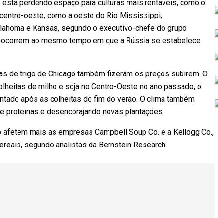
o está perdendo espaço para culturas mais rentáveis, como o
 centro-oeste, como a oeste do Rio Mississippi,
Oklahoma e Kansas, segundo o executivo-chefe do grupo
das ocorrem ao mesmo tempo em que a Rússia se estabelece
as de trigo de Chicago também fizeram os preços subirem. O
olheitas de milho e soja no Centro-Oeste no ano passado, o
lantado após as colheitas do fim do verão. O clima também
de proteínas e desencorajando novas plantações.
go afetem mais as empresas Campbell Soup Co. e a Kellogg Co.,
ereais, segundo analistas da Bernstein Research.