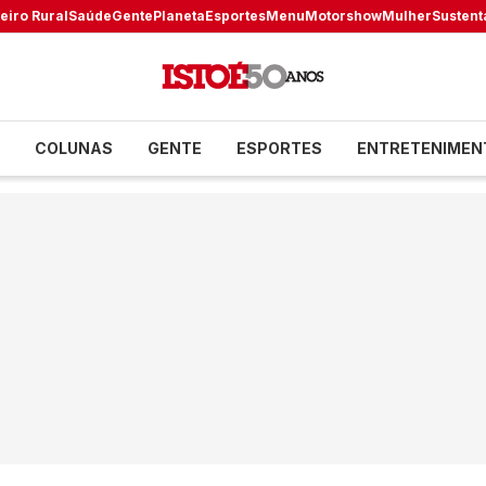
eiro Rural
Saúde
Gente
Planeta
Esportes
Menu
Motorshow
Mulher
Sustent
COLUNAS
GENTE
ESPORTES
ENTRETENIMEN