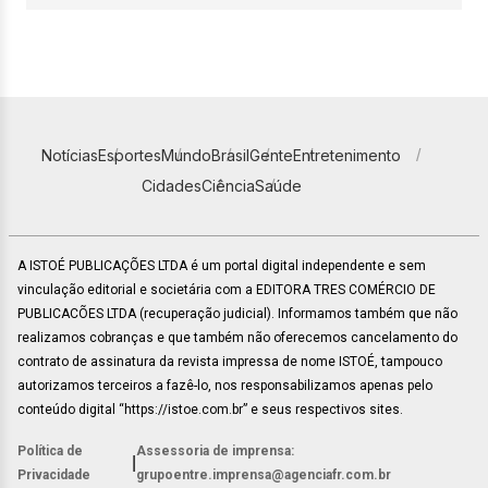
Notícias
Esportes
Mundo
Brasil
Gente
Entretenimento
Cidades
Ciência
Saúde
A ISTOÉ PUBLICAÇÕES LTDA é um portal digital independente e sem
vinculação editorial e societária com a EDITORA TRES COMÉRCIO DE
PUBLICACÕES LTDA (recuperação judicial). Informamos também que não
realizamos cobranças e que também não oferecemos cancelamento do
contrato de assinatura da revista impressa de nome ISTOÉ, tampouco
autorizamos terceiros a fazê-lo, nos responsabilizamos apenas pelo
conteúdo digital “https://istoe.com.br” e seus respectivos sites.
Política de
Assessoria de imprensa:
|
Privacidade
grupoentre.imprensa@agenciafr.com.br