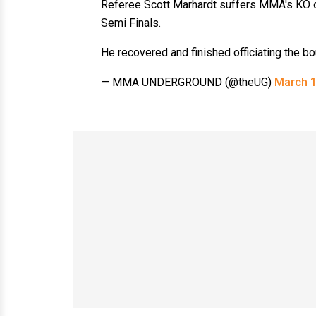
Referee Scott Marhardt suffers MMA's KO 
Semi Finals.
He recovered and finished officiating the bo
— MMA UNDERGROUND (@theUG)
March 1