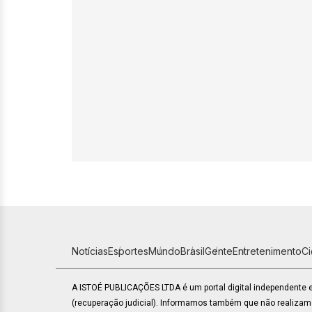
Notícias
Esportes
Mundo
Brasil
Gente
Entretenimento
C
A ISTOÉ PUBLICAÇÕES LTDA é um portal digital independente
(recuperação judicial). Informamos também que não realiza