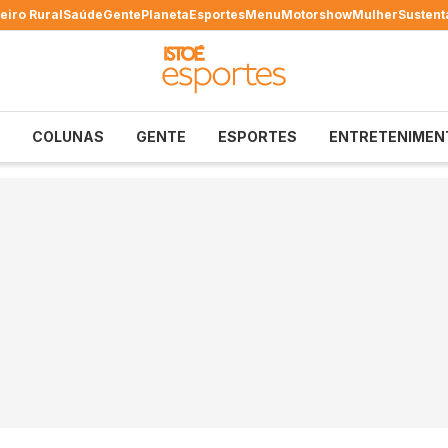
eiro Rural
Saúde
Gente
Planeta
Esportes
Menu
Motorshow
Mulher
Sustent
COLUNAS
GENTE
ESPORTES
ENTRETENIMEN