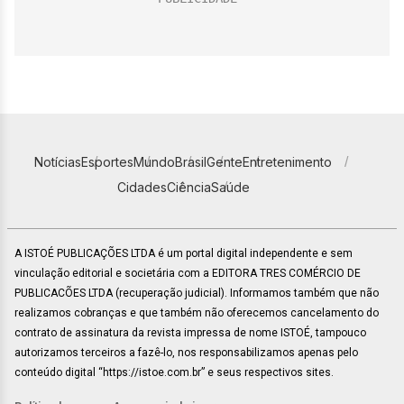
Notícias
Esportes
Mundo
Brasil
Gente
Entretenimento
Cidades
Ciência
Saúde
A ISTOÉ PUBLICAÇÕES LTDA é um portal digital independente e sem
vinculação editorial e societária com a EDITORA TRES COMÉRCIO DE
PUBLICACÕES LTDA (recuperação judicial). Informamos também que não
realizamos cobranças e que também não oferecemos cancelamento do
contrato de assinatura da revista impressa de nome ISTOÉ, tampouco
autorizamos terceiros a fazê-lo, nos responsabilizamos apenas pelo
conteúdo digital “https://istoe.com.br” e seus respectivos sites.