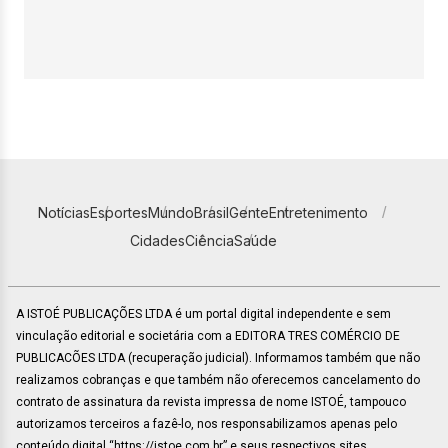
Notícias
Esportes
Mundo
Brasil
Gente
Entretenimento
Cidades
Ciência
Saúde
A ISTOÉ PUBLICAÇÕES LTDA é um portal digital independente e sem
vinculação editorial e societária com a EDITORA TRES COMÉRCIO DE
PUBLICACÕES LTDA (recuperação judicial). Informamos também que não
realizamos cobranças e que também não oferecemos cancelamento do
contrato de assinatura da revista impressa de nome ISTOÉ, tampouco
autorizamos terceiros a fazê-lo, nos responsabilizamos apenas pelo
conteúdo digital “https://istoe.com.br” e seus respectivos sites.