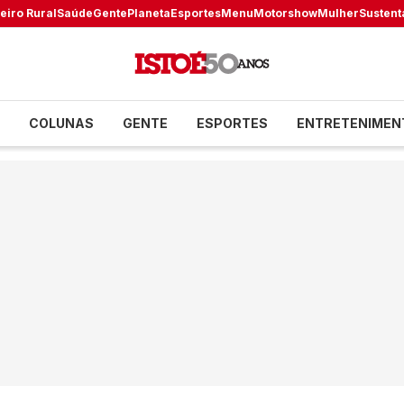
eiro Rural
Saúde
Gente
Planeta
Esportes
Menu
Motorshow
Mulher
Sustent
COLUNAS
GENTE
ESPORTES
ENTRETENIMEN