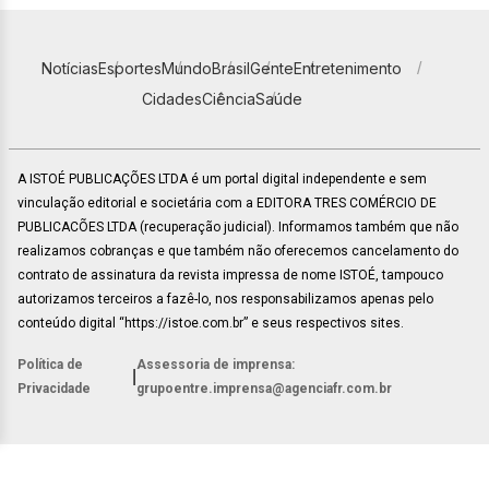
Notícias
Esportes
Mundo
Brasil
Gente
Entretenimento
Cidades
Ciência
Saúde
A ISTOÉ PUBLICAÇÕES LTDA é um portal digital independente e sem
vinculação editorial e societária com a EDITORA TRES COMÉRCIO DE
PUBLICACÕES LTDA (recuperação judicial). Informamos também que não
realizamos cobranças e que também não oferecemos cancelamento do
contrato de assinatura da revista impressa de nome ISTOÉ, tampouco
autorizamos terceiros a fazê-lo, nos responsabilizamos apenas pelo
conteúdo digital “https://istoe.com.br” e seus respectivos sites.
Política de
Assessoria de imprensa:
|
Privacidade
grupoentre.imprensa@agenciafr.com.br