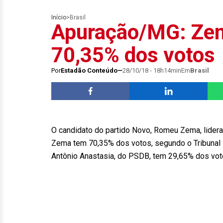
Início
>
Brasil
Apuração/MG: Zem
70,35% dos votos
Por
Estadão Conteúdo
28/10/18 - 18h14min
Em
Brasil
O candidato do partido Novo, Romeu Zema, lider
Zema tem 70,35% dos votos, segundo o Tribunal R
Antônio Anastasia, do PSDB, tem 29,65% dos vot