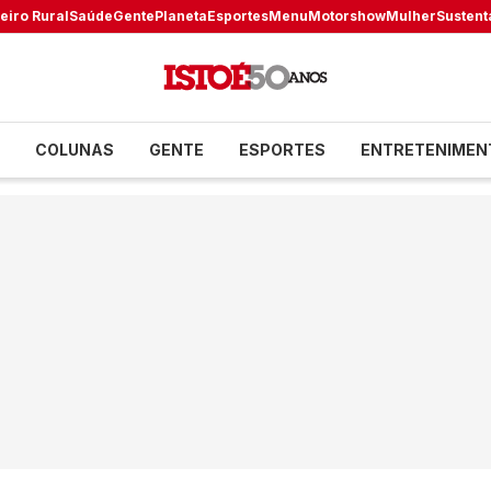
eiro Rural
Saúde
Gente
Planeta
Esportes
Menu
Motorshow
Mulher
Sustent
COLUNAS
GENTE
ESPORTES
ENTRETENIMEN