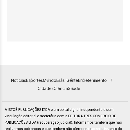
Notícias
Esportes
Mundo
Brasil
Gente
Entretenimento
Cidades
Ciência
Saúde
A ISTOÉ PUBLICAÇÕES LTDA é um portal digital independente e sem
vinculação editorial e societária com a EDITORA TRES COMÉRCIO DE
PUBLICACÕES LTDA (recuperação judicial). Informamos também que não
realizamos cobranças e que também não oferecemos cancelamento do