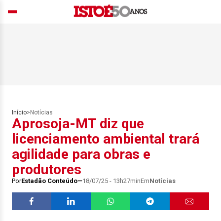
Início
>
Notícias
Aprosoja-MT diz que
licenciamento ambiental trará
agilidade para obras e
produtores
Por
Estadão Conteúdo
18/07/25 - 13h27min
Em
Notícias